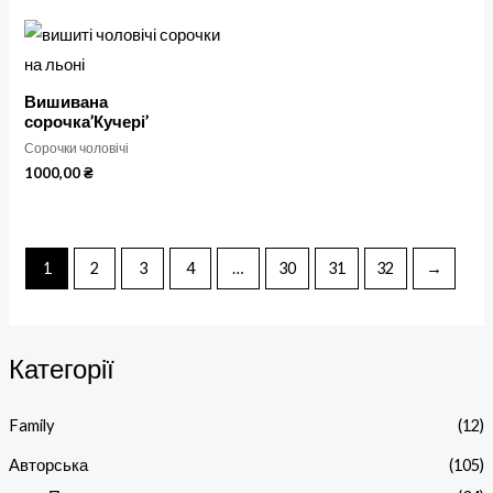
Вишивана
сорочка’Кучері’
Сорочки чоловічі
1000,00
₴
1
2
3
4
…
30
31
32
→
Категорії
Family
(12)
Авторська
(105)