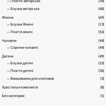
Плаття-авторське
(34)
Блузка авторська
(68)
Жіноче
(69)
Блузки Жіночі
(13)
Плаття жіночі
(56)
Чоловіче
(44)
Сорочки чоловічі
(44)
Дитяче
(49)
Блузки дитячі
(10)
Плаття дитячі
(36)
Виишиванки для хлопчиків
(3)
Хрестильні комплекти
(8)
Без категории
(1)