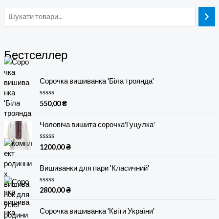
Бестселлер
Сорочка вишиванка 'Біла троянда'
О
550,00
₴
ц
і
н
Чоловіча вишита сорочка'Гуцулка'
е
н
о
О
1200,00
₴
в
ц
0
і
з
н
Вишиванки для пари 'Класичний'
5
е
н
о
О
2800,00
₴
в
ц
0
і
з
н
Сорочка вишиванка 'Квіти України'
5
е