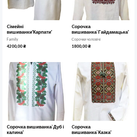
Cімейні
Cорочка
вишиванки’Карпати’
вишиванка`Гайдамацька’
Family
Сорочки чоловічі
4200,00
₴
1800,00
₴
Cорочка вишиванка`Дуб і
Cорочка
калина’
вишиванка`Казка’