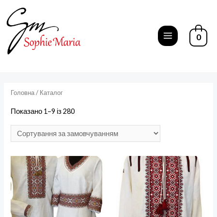
Перейти
до
вмісту
0
MAIN
MENU
Головна
/ Каталог
Показано 1–9 із 280