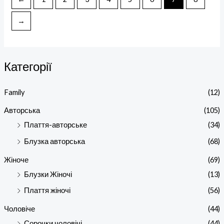
→
Категорії
Family
(12)
Авторська
(105)
Плаття-авторське
(34)
Блузка авторська
(68)
Жіноче
(69)
Блузки Жіночі
(13)
Плаття жіночі
(56)
Чоловіче
(44)
Сорочки чоловічі
(44)