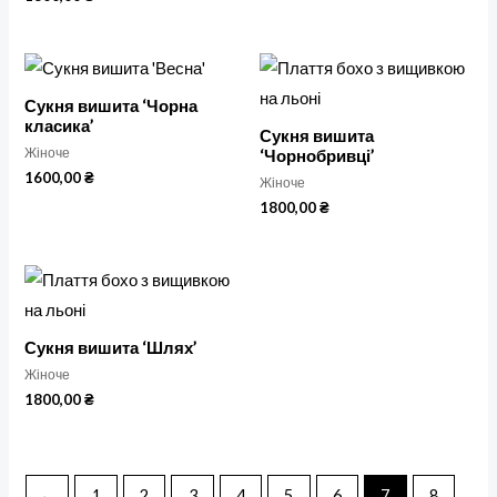
Сукня вишита ‘Чорна
класика’
Сукня вишита
Жіноче
‘Чорнобривці’
1600,00
₴
Жіноче
1800,00
₴
Сукня вишита ‘Шлях’
Жіноче
1800,00
₴
←
1
2
3
4
5
6
7
8