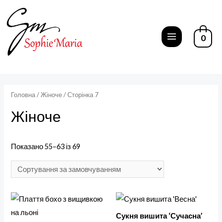
Перейти
до
вмісту
0
MAIN
MENU
Головна
/
Жіноче
/ Сторінка 7
Жіноче
Показано 55–63 із 69
Сукня вишита ‘Сучасна’