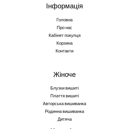
в
Інформація
0
з
5
Головна
Про нас
Кабінет покупця
Корзина
Контакти
Жіноче
Блузки вишиті
Плаття вишиті
Авторська вишиванка
Родинна вишиванка
Дитяча