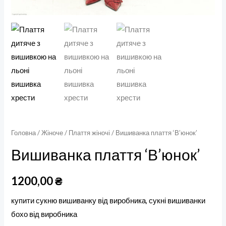
Головна
/
Жіноче
/
Плаття жіночі
/ Вишиванка плаття ‘В’юнок’
Вишиванка плаття ‘В’юнок’
1200,00
₴
купити сукню вишиванку від виробника, сукні вишиванки
бохо від виробника