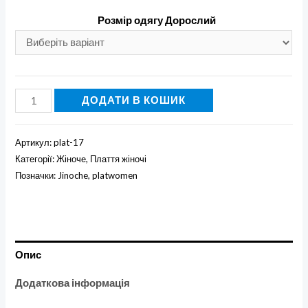
Розмір одягу Дорослий
Вишиванка
ДОДАТИ В КОШИК
плаття
'В'юнок'
Артикул:
plat-17
кількість
Категорії:
Жіноче
,
Плаття жіночі
Позначки:
Jinoche
,
platwomen
Опис
Додаткова інформація