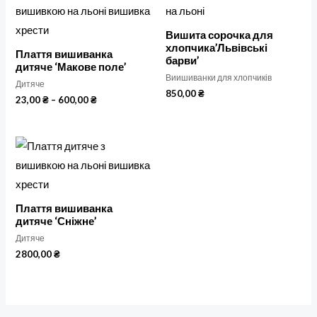
Вишита сорочка для
хлопчика’Львівські
Плаття вишиванка
барви’
дитяче ‘Макове поле’
Виишиванки для хлопчиків
Дитяче
850,00
₴
Діапазон
23,00
₴
–
600,00
₴
цін:
від
23,00 ₴
до
600,00 ₴
Плаття вишиванка
дитяче ‘Сніжне’
Дитяче
2800,00
₴