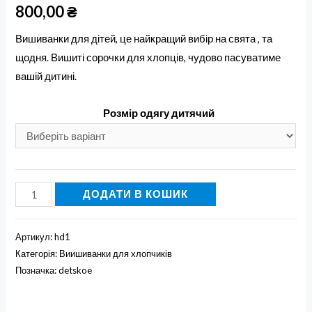
800,00
₴
Вишиванки для дітей, це найкращий вибір на свята , та
щодня. Вишиті сорочки для хлопців, чудово пасуватиме
вашій дитині.
Розмір одягу дитячий
Вишита
ДОДАТИ В КОШИК
сорочка
для
Артикул:
hd1
хлопчика
Категорія:
Виишиванки для хлопчиків
'Світанок'
Позначка:
detskoe
кількість