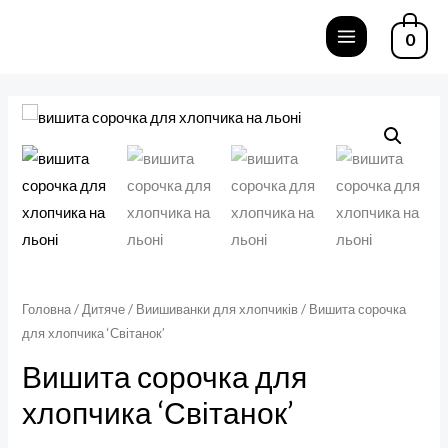
Перейти
0
до
MAIN
вмісту
MENU
Головна
/
Дитяче
/
Виишиванки для хлопчиків
/ Вишита сорочка
для хлопчика ‘Світанок’
Вишита сорочка для
хлопчика ‘Світанок’