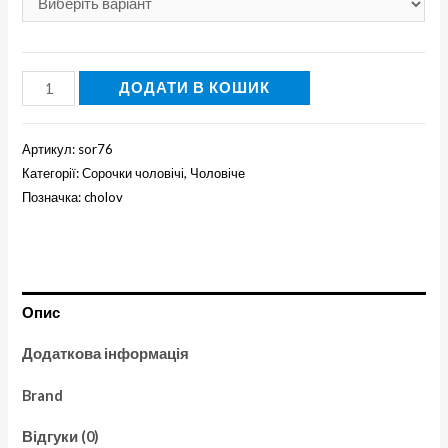
Вишиті
ДОДАТИ В КОШИК
чоловічі
сорочки'Вогонь'
Артикул:
sor76
кількість
Категорії:
Сорочки чоловічі
,
Чоловіче
Позначка:
cholov
Опис
Додаткова інформація
Brand
Відгуки (0)