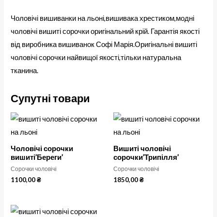
Чоловічі вишиванки на льоні,вишивака хрестиком,модні
чоловічі вишиті сорочки оригінальний крій. Гарантія якості
від виробника вишиванок Софі Марія.Оригінальні вишиті
чоловічі сорочки найвищої якості,тільки натуральна
тканина.
Супутні товари
Чоловічі сорочки
Вишиті чоловічі
вишиті’Береги’
сорочки’Трипілля’
Сорочки чоловічі
Сорочки чоловічі
1100,00
₴
1850,00
₴