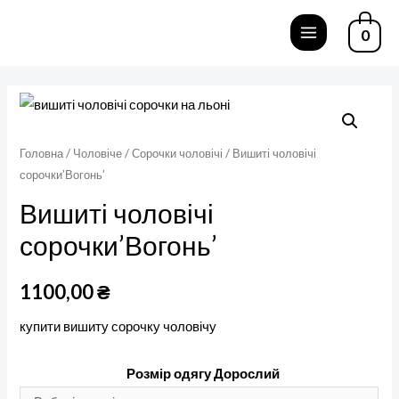
Перейти
0
до
MAIN
вмісту
MENU
Головна
/
Чоловіче
/
Сорочки чоловічі
/ Вишиті чоловічі
сорочки’Вогонь’
Вишиті чоловічі
сорочки’Вогонь’
1100,00
₴
купити вишиту сорочку чоловічу
Розмір одягу Дорослий