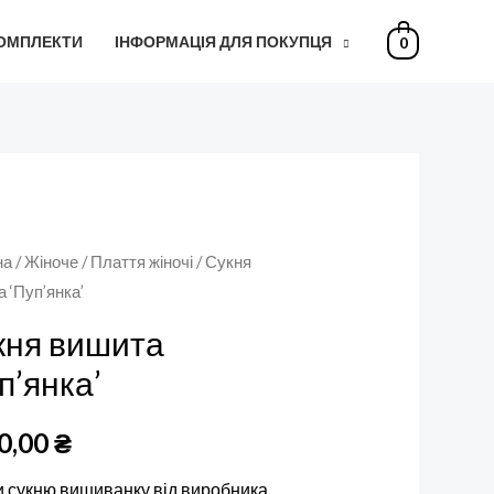
КОМПЛЕКТИ
ІНФОРМАЦІЯ ДЛЯ ПОКУПЦЯ
0
на
/
Жіноче
/
Плаття жіночі
/ Сукня
 ‘Пуп’янка’
кня вишита
п’янка’
0,00
₴
и сукню вишиванку від виробника,