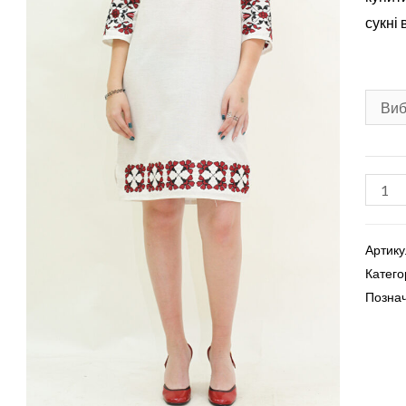
сукні
Сукня
виши
'Пуп'я
Артику
кількі
Катего
Позна