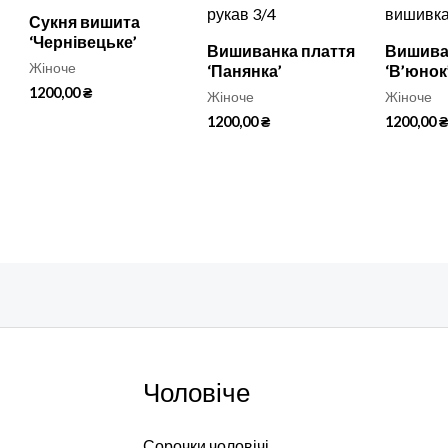
Сукня вишита
‘Чернівецьке’
Вишиванка плаття
Вишива
Жіноче
‘Панянка’
‘В’юнок
1200,00
₴
Жіноче
Жіноче
1200,00
₴
1200,00
₴
Чоловіче
Сорочки чоловічі