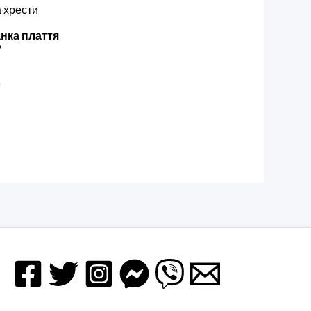
нка плаття
’