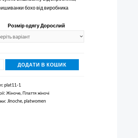
 вишиванки бохо від виробника
Розмір одягу Дорослий
ДОДАТИ В КОШИК
та
нка'
л:
plat11-1
сть
рії:
Жіноче
,
Плаття жіночі
чки:
Jinoche
,
platwomen