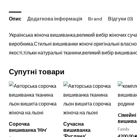
Опис
Додаткова інформація
Brand
Відгуки (0)
Українська жіноча вишиванка,великий вибір жіночих суч
виробника.Стильні вишиванки жіночі оригінальні власно
якості,тільки натуральні тканини,великий вибір вишивано
Супутні товари
Cімейні
вишива
Сорочка
Сучасна
Family
вишиванка ‘Ніч’
вишиванка
‘Руслана’
4200,00
₴