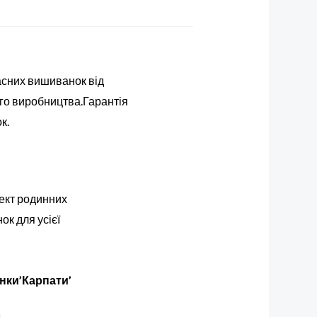
асних вишиванок від
го виробництва.Гарантія
к.
нки’Карпати’