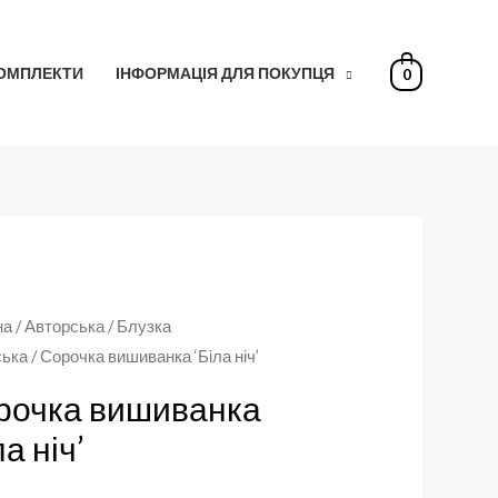
КОМПЛЕКТИ
ІНФОРМАЦІЯ ДЛЯ ПОКУПЦЯ
0
на
/
Авторська
/
Блузка
ська
/ Сорочка вишиванка ‘Біла ніч’
рочка вишиванка
ла ніч’