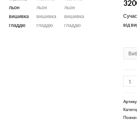
320
Сучас
від в
Сороч
вишив
'Біла
Артику
ніч'
Катего
кількі
Позна