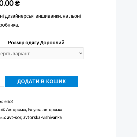
0,00
₴
ні дизайнерські вишиванки, на льоні
иробника.
Розмір одягу Дорослий
ка
ДОДАТИ В КОШИК
анка
л:
el63
рії:
Авторська
,
Блузка авторська
сть
чки:
avt-sor
,
avtorska-vishivanka