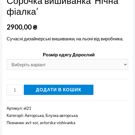
Сорочка вишиванка ‘Нічна
фіалка’
2900,00
₴
Сучасні дизайнерські вишиванки, на льоні від виробника.
Розмір одягу Дорослий
Сорочка
ДОДАТИ В КОШИК
вишиванка
'Нічна
Артикул:
el21
фіалка'
Категорії:
Авторська
,
Блузка авторська
кількість
Позначки:
avt-sor
,
avtorska-vishivanka