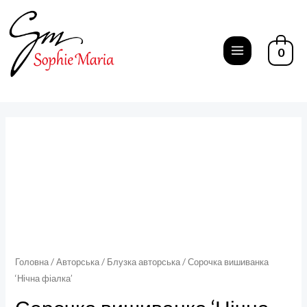
Перейти
до
вмісту
0
MAIN
MENU
Головна
/
Авторська
/
Блузка авторська
/ Сорочка вишиванка
‘Нічна фіалка’