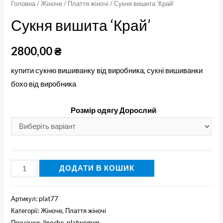
Головна
/
Жіноче
/
Плаття жіночі
/ Сукня вишита ‘Край’
Сукня вишита ‘Край’
2800,00
₴
купити сукню вишиванку від виробника, сукні вишиванки
бохо від виробника
Розмір одягу Дорослий
Сукня
ДОДАТИ В КОШИК
вишита
'Край'
Артикул:
plat77
кількість
Категорії:
Жіноче
,
Плаття жіночі
Позначки:
Jinoche
,
platwomen