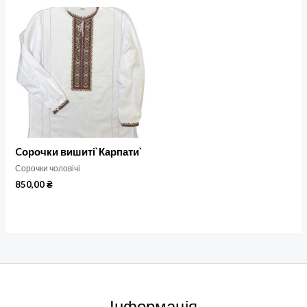
Cорочки вишиті`Карпати`
Сорочки чоловічі
850,00
₴
Інформація