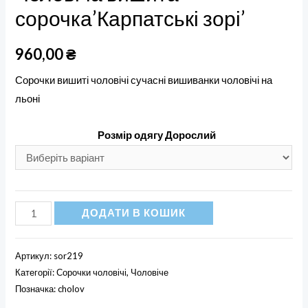
сорочка’Карпатські зорі’
960,00
₴
Сорочки вишиті чоловічі сучасні вишиванки чоловічі на
льоні
Розмір одягу Дорослий
Чоловіча
ДОДАТИ В КОШИК
вишита
сорочка'Карпатські
Артикул:
sor219
зорі'
Категорії:
Сорочки чоловічі
,
Чоловіче
кількість
Позначка:
cholov