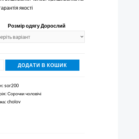
гарантія якості
Розмір одягу Дорослий
ка
ДОДАТИ В КОШИК
анка`Гайдамацька'
сть
л:
sor200
рія:
Сорочки чоловічі
чка:
cholov