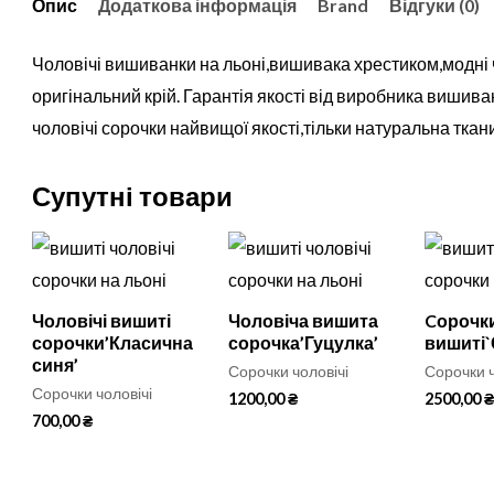
Опис
Додаткова інформація
Brand
Відгуки (0)
Чоловічі вишиванки на льоні,вишивака хрестиком,модні 
оригінальний крій. Гарантія якості від виробника вишив
чоловічі сорочки найвищої якості,тільки натуральна ткан
Супутні товари
Чоловічі вишиті
Чоловіча вишита
Cорочк
сорочки’Класична
сорочка’Гуцулка’
вишиті`
синя’
Сорочки чоловічі
Сорочки ч
Сорочки чоловічі
1200,00
₴
2500,00
₴
700,00
₴