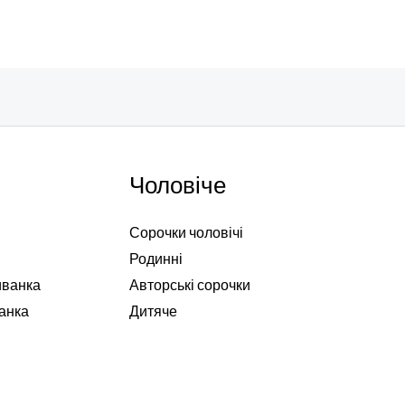
Чоловіче
Сорочки чоловічі
Родинні
иванка
Авторські сорочки
анка
Дитяче