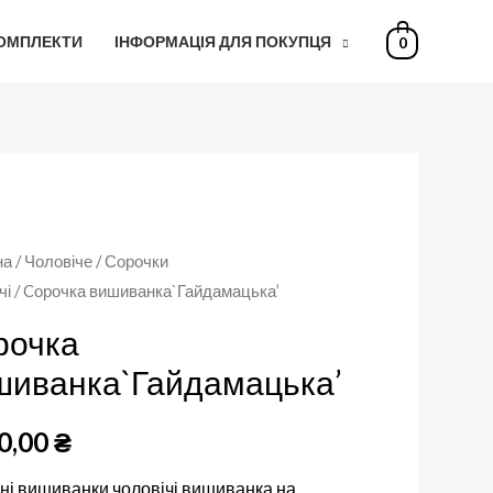
КОМПЛЕКТИ
ІНФОРМАЦІЯ ДЛЯ ПОКУПЦЯ
0
на
/
Чоловіче
/
Сорочки
чі
/ Cорочка вишиванка`Гайдамацька’
рочка
шиванка`Гайдамацька’
0,00
₴
ні вишиванки чоловічі,вишиванка на