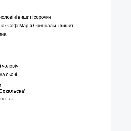
чоловічі вишиті сорочки
анок Софі Марія.Оригінальні вишиті
ина.
и
Сокальска’
оловічі