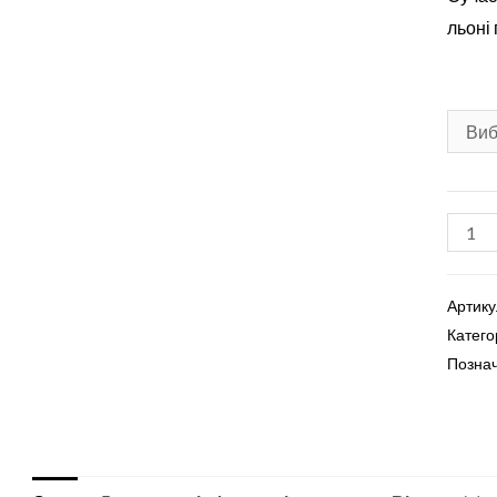
льоні 
Cороч
вишив
кількі
Артику
Катего
Позна