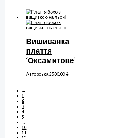
Вишиванка
плаття
‘Оксамитове’
Авторська
2500,00
₴
←
1
2
3
4
5
…
10
11
12