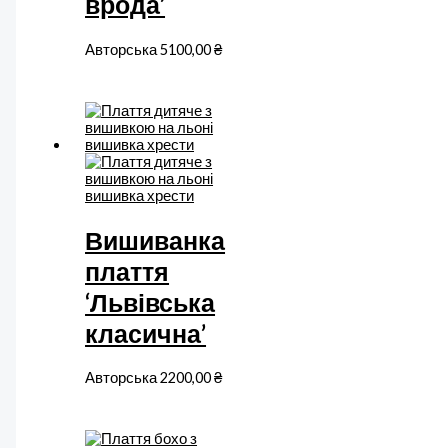
врода’
Авторська
5100,00
₴
Вишиванка
плаття
‘Львівська
класична’
Авторська
2200,00
₴