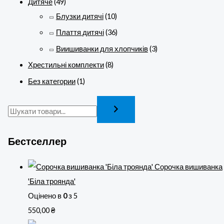
Дитяче
(49)
Блузки дитячі
(10)
Плаття дитячі
(36)
Виишиванки для хлопчиків
(3)
Хрестильні комплекти
(8)
Без категории
(1)
Бестселлер
Сорочка вишиванка
'Біла троянда'
Оцінено в
0
з 5
550,00
₴