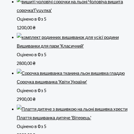
Чоловіча вишита
сорочка'Гуцулка'
Оцінено в
0
з 5
1200,00
₴
Вишиванки для пари 'Класичний'
Оцінено в
0
з 5
2800,00
₴
Сорочка вишиванка 'Квіти України'
Оцінено в
0
з 5
2900,00
₴
Плаття вишиванка дитяче 'Вітерець'
Оцінено в
0
з 5