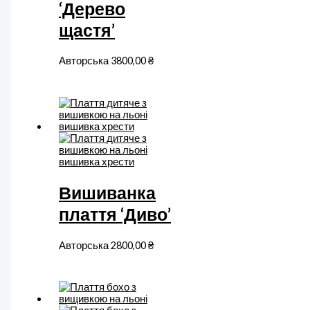
‘Дерево
щастя’
Авторська
3800,00
₴
Вишиванка
плаття ‘Диво’
Авторська
2800,00
₴