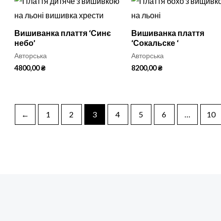
Вишиванка плаття ‘Синє
Вишиванка плаття
небо’
‘Сокальске ‘
Авторська
Авторська
4800,00
₴
8200,00
₴
←
1
2
3
4
5
6
…
10