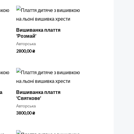
Вишиванка плаття
‘Розмай’
Авторська
2800,00
₴
а
Вишиванка плаття
‘Святкове’
Авторська
3800,00
₴