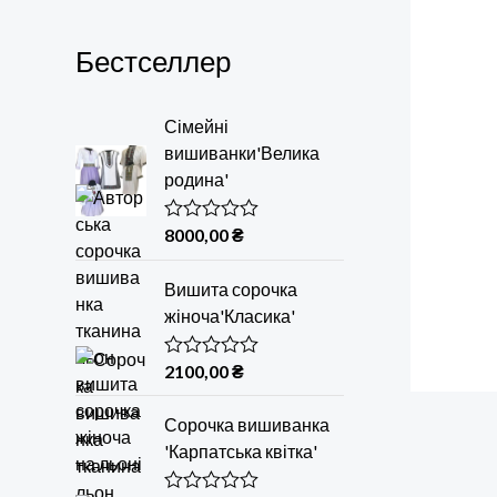
Бестселлер
Сімейні
вишиванки'Велика
родина'
8000,00
₴
О
ц
і
Вишита сорочка
н
е
жіноча'Класика'
н
о
в
2100,00
₴
О
0
ц
з
і
5
Сорочка вишиванка
н
е
'Карпатська квітка'
н
о
в