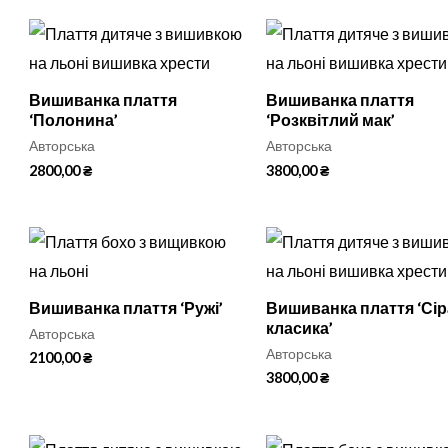
Вишиванка плаття
Вишиванка плаття
‘Полонина’
‘Розквітлий мак’
Авторська
Авторська
2800,00
₴
3800,00
₴
Вишиванка плаття ‘Ружі’
Вишиванка плаття ‘Сір
класика’
Авторська
Авторська
2100,00
₴
3800,00
₴