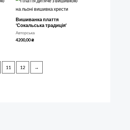
Вишиванка плаття
‘Сокальська традиція’
Авторська
4200,00
₴
11
12
→