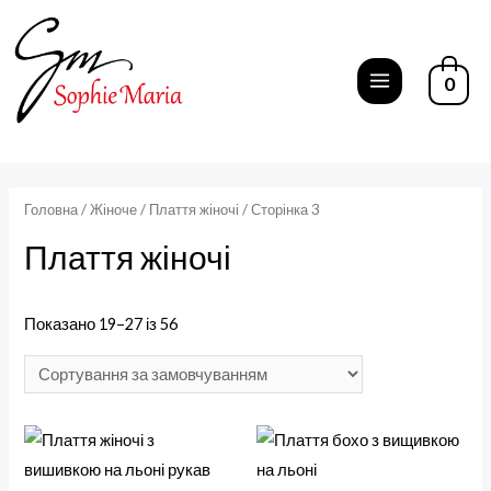
Перейти
до
вмісту
0
MAIN
MENU
Головна
/
Жіноче
/
Плаття жіночі
/ Сторінка 3
Плаття жіночі
Показано 19–27 із 56