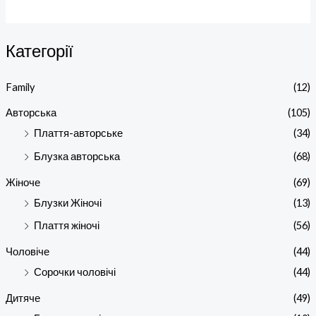
Категорії
Family
(12)
Авторська
(105)
Плаття-авторське
(34)
Блузка авторська
(68)
Жіноче
(69)
Блузки Жіночі
(13)
Плаття жіночі
(56)
Чоловіче
(44)
Сорочки чоловічі
(44)
Дитяче
(49)