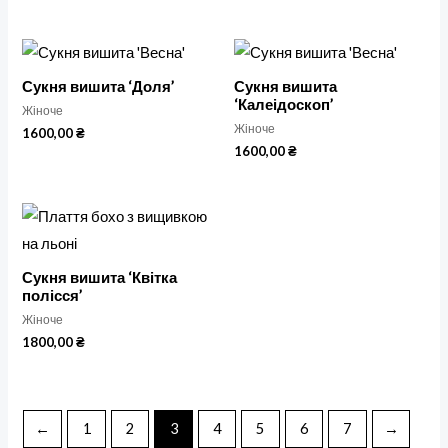
Сукня вишита ‘Доля’
Сукня вишита
‘Калеідоскоп’
Жіноче
Жіноче
1600,00
₴
1600,00
₴
Сукня вишита ‘Квітка
полісся’
Жіноче
1800,00
₴
←
1
2
3
4
5
6
7
→