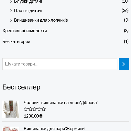
Блузки дитячі
(10)
Плаття дитячі
(36)
Виишиванки для хлопчиків
(3)
Хрестильні комплекти
(8)
Без категории
(1)
Бестселлер
Чоловічі вишиванки на льоні'Діброва'
О
1200,00
₴
ц
і
н
Вишиванки для пари'Жоржини'