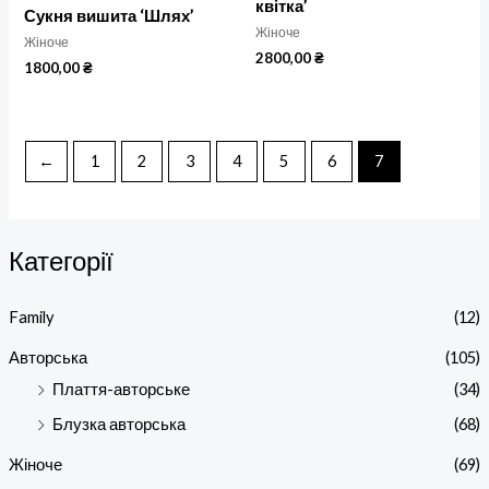
квітка’
Сукня вишита ‘Шлях’
Жіноче
Жіноче
2800,00
₴
1800,00
₴
←
1
2
3
4
5
6
7
Категорії
Family
(12)
Авторська
(105)
Плаття-авторське
(34)
Блузка авторська
(68)
Жіноче
(69)