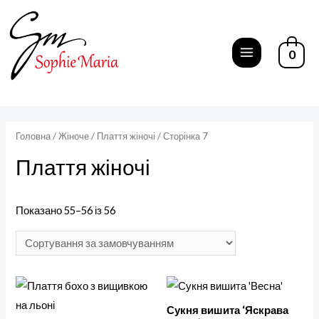
Перейти
до
вмісту
0
MAIN
MENU
Головна
/
Жіноче
/
Плаття жіночі
/ Сторінка 7
Плаття жіночі
Показано 55–56 із 56
Сукня вишита ‘Яскрава