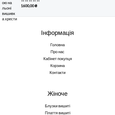
н
о
О
1600,00
₴
в
ц
0
і
з
н
5
е
н
о
в
Інформація
0
з
5
Головна
Про нас
Кабінет покупця
Корзина
Контакти
Жіноче
Блузки вишиті
Плаття вишиті