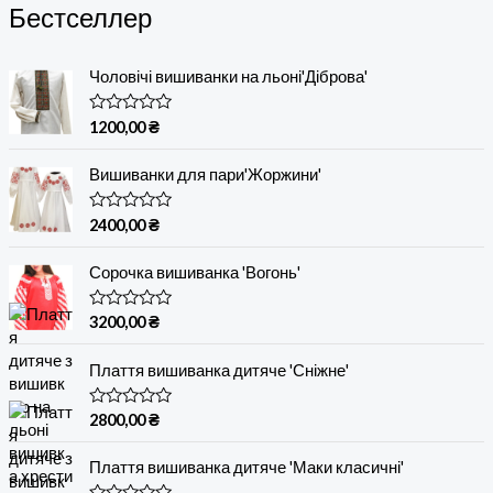
Бестселлер
Чоловічі вишиванки на льоні'Діброва'
О
1200,00
₴
ц
і
н
Вишиванки для пари'Жоржини'
е
н
о
О
2400,00
₴
в
ц
0
і
з
н
Сорочка вишиванка 'Вогонь'
5
е
н
о
О
3200,00
₴
в
ц
0
і
з
н
Плаття вишиванка дитяче 'Сніжне'
5
е
н
о
О
2800,00
₴
в
ц
0
і
з
н
Плаття вишиванка дитяче 'Маки класичні'
5
е